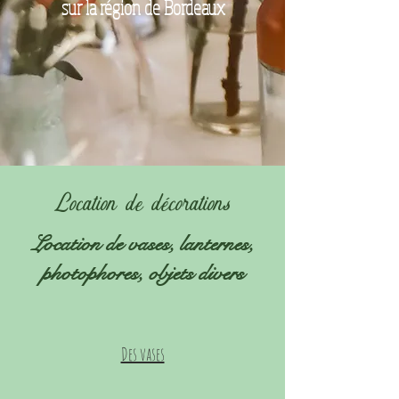
sur la région de Bordeaux
Location de décorations
Location de vases, lanternes,
photophores, objets divers
Des vases