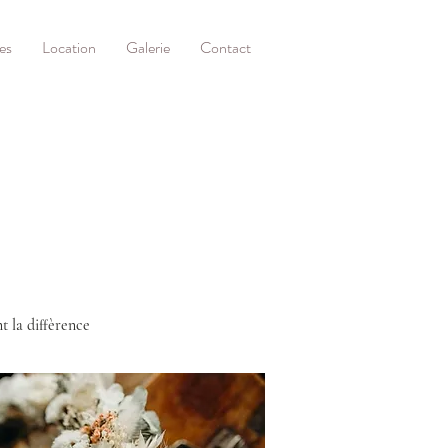
es
Location
Galerie
Contact
t la diffèrence